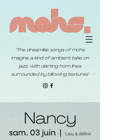
"The dreamlike songs of mohs
imagine a kind of ambient take on
jazz, with darting horn lines
surrounded by billowing textures"
Nancy
sam. 03 juin
  |  
Lieu à définir