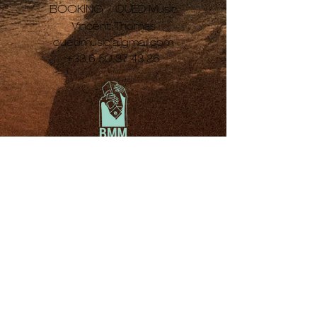
BOOKING /
OUED Music
Vincent Thomas
ouedmusic[a]gmail.com
+33 6 50 37 43 26