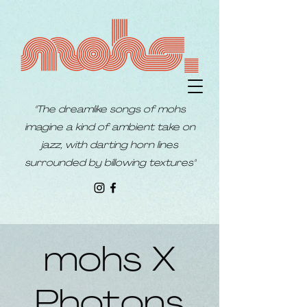
"The dreamlike songs of mohs
imagine a kind of ambient take on
jazz, with darting horn lines
surrounded by billowing textures"
mohs X
Photons