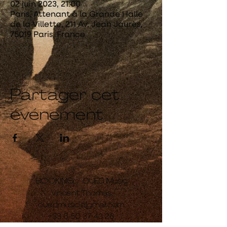
02 juin 2023, 21:00
Paris, Attenant à la Grande Halle
de la Villette, 211 Av. Jean Jaurès,
75019 Paris, France
Partager cet
événement
BOOKING /
OUED Music
Vincent Thomas
ouedmusic[a]gmail.com
+33 6 50 37 43 26