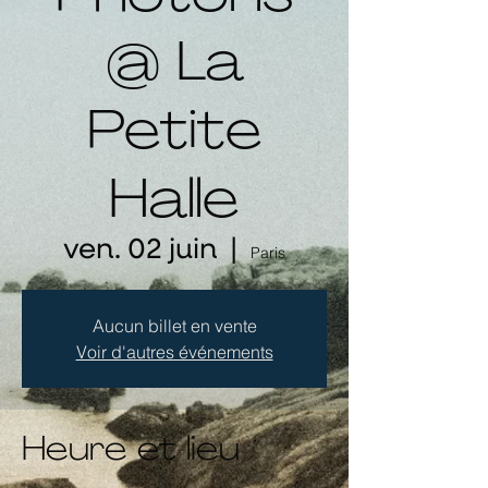
@ La
Petite
Halle
ven. 02 juin
  |  
Paris
Aucun billet en vente
Voir d'autres événements
Heure et lieu