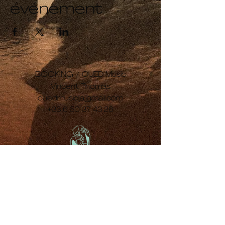
événement
BOOKING /
OUED Music
Vincent Thomas
ouedmusic[a]gmail.com
+33 6 50 37 43 26