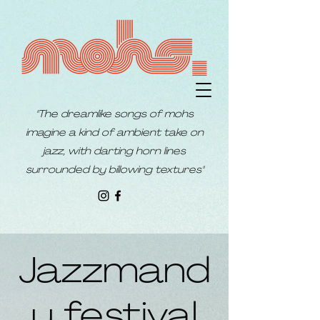
"The dreamlike songs of mohs
imagine a kind of ambient take on
jazz, with darting horn lines
surrounded by billowing textures"
Jazzmand
u festival