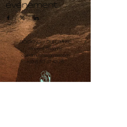
événement
BOOKING /
OUED Music
Vincent Thomas
ouedmusic[a]gmail.com
+33 6 50 37 43 26