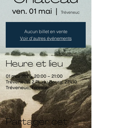
ven. 01 mai
  |  
Tréveneuc
Aucun billet en vente
Voir d'autres événements
Heure et lieu
01 mai 2026, 20:00 – 21:00
Tréveneuc, 2 Pl. du Bourg, 22410
Tréveneuc, France
Partager cet