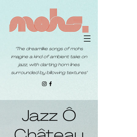
"The dreamlike songs of mohs
imagine a kind of ambient take on
jazz, with darting horn lines
surrounded by billowing textures"
Jazz Ô
Château