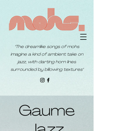
"The dreamlike songs of mohs
imagine a kind of ambient take on
jazz, with darting horn lines
surrounded by billowing textures"
Gaume
Jazz