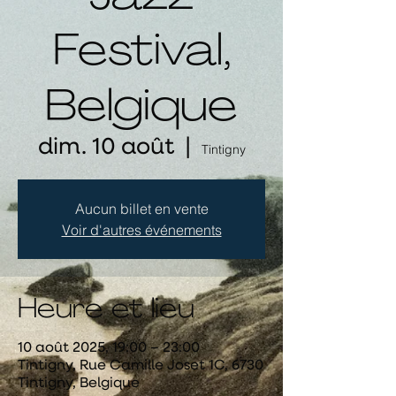
Festival,
Belgique
dim. 10 août
  |  
Tintigny
Aucun billet en vente
Voir d'autres événements
Heure et lieu
10 août 2025, 19:00 – 23:00
Tintigny, Rue Camille Joset 1C, 6730
Tintigny, Belgique