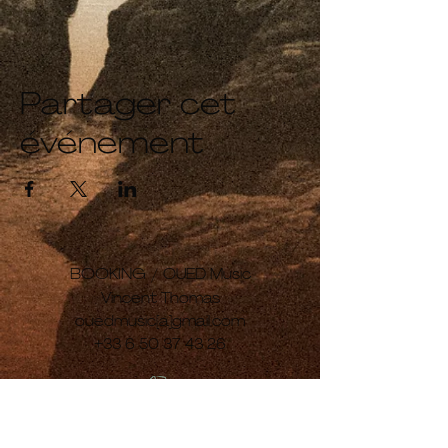
Partager cet
événement
BOOKING /
OUED Music
Vincent Thomas
ouedmusic[a]gmail.com
+33 6 50 37 43 26