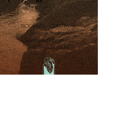
BOOKING /
OUED Music
Vincent Thomas
ouedmusic[a]gmail.com
+33 6 50 37 43 26