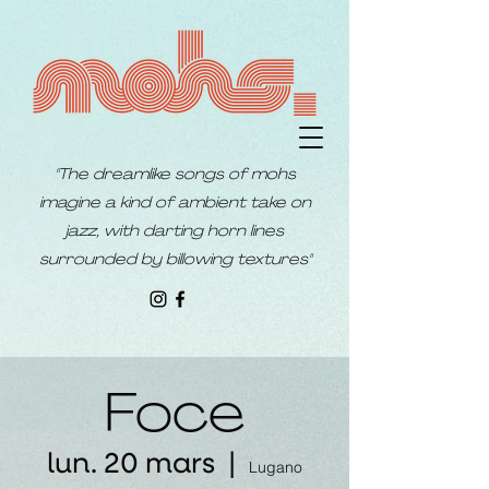
"The dreamlike songs of mohs
imagine a kind of ambient take on
jazz, with darting horn lines
surrounded by billowing textures"
Foce
lun. 20 mars
  |  
Lugano